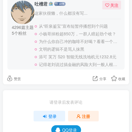
吐槽君
关注
这家伙很懒，什么都没有写...
从“听泉鉴宝”宣布短暂停播想到个问题
4296篇主题
5个粉丝
小杨哥掉粉超850万，一群人瞎起劲个啥？
为什么你自己冲的咖啡不好喝？看看一个自媒体博主的分享
文明的逻辑不是骂人抹黑
添可 芙万 S20 智能无线洗地机元1232.8元
记得老刘说过搞金融的风险大到一般人根本承受不起
赞赏
分享
收藏
请登录后发表评论
登录
注册
QQ登录