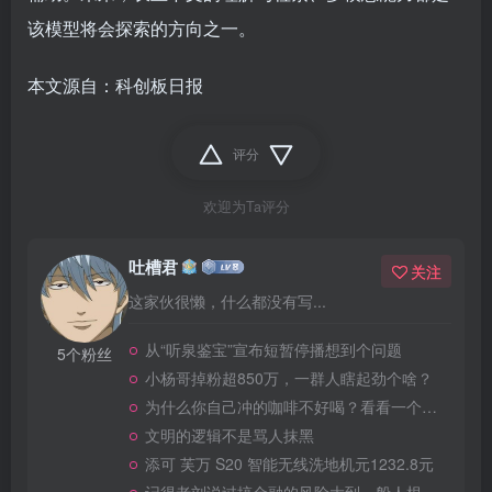
该模型将会探索的方向之一。
本文源自：科创板日报
评分
欢迎为Ta评分
吐槽君
关注
这家伙很懒，什么都没有写...
从“听泉鉴宝”宣布短暂停播想到个问题
5个粉丝
小杨哥掉粉超850万，一群人瞎起劲个啥？
为什么你自己冲的咖啡不好喝？看看一个自媒体博主的分享
文明的逻辑不是骂人抹黑
添可 芙万 S20 智能无线洗地机元1232.8元