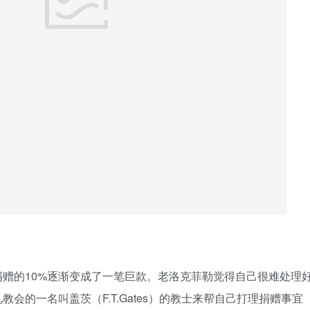
赠的10%逐渐变成了一笔巨款。老洛克菲勒觉得自己很难处理
会的一名叫盖茨（F.T.Gates）的教士来帮自己打理捐赠事宜