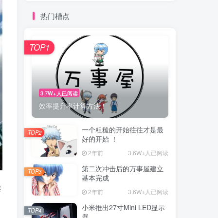
热门槽点
TOP1
3.7W+人已阅读
效率提升率计算方法！
一个粗糙的开始往往才是最
TOP2
好的开始 ！
2年前
3.6W+人已阅读
第二次冲击后的万事屋建立
TOP3
基本完成
读
2年前
3.6W+人已阅读
小米推出27寸Mini LED显示
TOP4
器