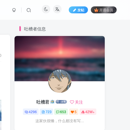
发帖
开通会员
吐槽者信息
0
吐槽君
关注
4296
723
653
5
42W+
这家伙很懒，什么都没有写...