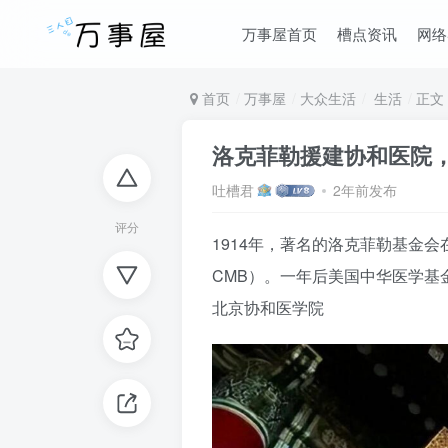
万事屋首页
槽点资讯
网络
首页
万事屋
大众生活
生活
正文
洛克菲勒援建协和医院
吐槽君
2年前发布
评分
1914年，著名的洛克菲勒基金会在美
CMB）。一年后美国中华医学基
北京协和医学院