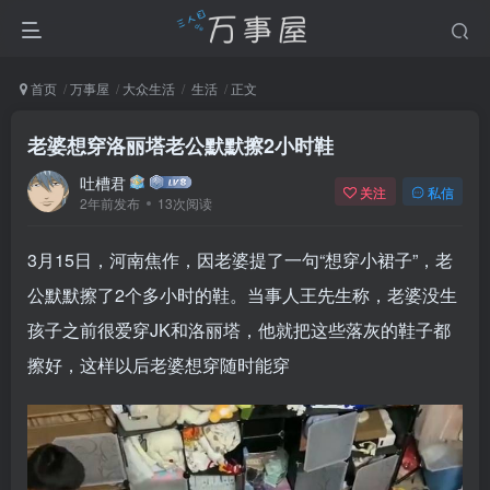
首页
万事屋
大众生活
生活
正文
老婆想穿洛丽塔老公默默擦2小时鞋
吐槽君
关注
私信
2年前发布
13次阅读
3月15日，河南焦作，因老婆提了一句“想穿小裙子”，老
公默默擦了2个多小时的鞋。当事人王先生称，老婆没生
孩子之前很爱穿JK和洛丽塔，他就把这些落灰的鞋子都
擦好，这样以后老婆想穿随时能穿