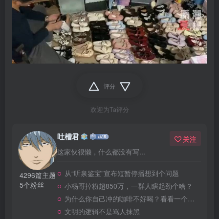
评分
欢迎为Ta评分
吐槽君
关注
这家伙很懒，什么都没有写...
从“听泉鉴宝”宣布短暂停播想到个问题
4296篇主题
5个粉丝
小杨哥掉粉超850万，一群人瞎起劲个啥？
为什么你自己冲的咖啡不好喝？看看一个自媒体博主的分享
文明的逻辑不是骂人抹黑