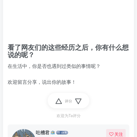
欢迎留言分享，说出你的故事！
评分
欢迎为Ta评分
吐槽君
关注
这家伙很懒，什么都没有写...
从“听泉鉴宝”宣布短暂停播想到个问题
4296篇主题
5个粉丝
小杨哥掉粉超850万，一群人瞎起劲个啥？
为什么你自己冲的咖啡不好喝？看看一个自媒体博主的分享
文明的逻辑不是骂人抹黑
添可 芙万 S20 智能无线洗地机元1232.8元
记得老刘说过搞金融的风险大到一般人根本承受不起
赞赏
分享
收藏