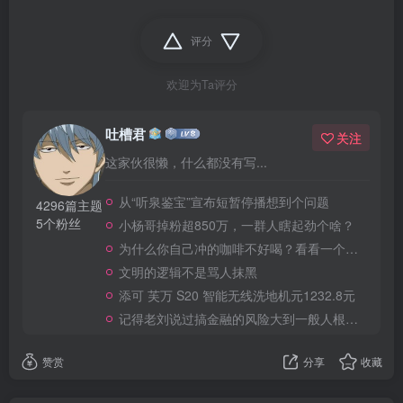
评分
欢迎为Ta评分
吐槽君
关注
这家伙很懒，什么都没有写...
从“听泉鉴宝”宣布短暂停播想到个问题
4296篇主题
5个粉丝
小杨哥掉粉超850万，一群人瞎起劲个啥？
为什么你自己冲的咖啡不好喝？看看一个自媒体博主的分享
文明的逻辑不是骂人抹黑
添可 芙万 S20 智能无线洗地机元1232.8元
记得老刘说过搞金融的风险大到一般人根本承受不起
赞赏
分享
收藏