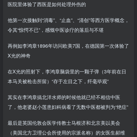
医院里体验了西医是如何处理外伤的
他第一次接触到“消毒”、“止血”、“清创”等西方医学概念，
令其“惊愕不已”，感慨中医诊疗的落后与不堪
再例如李鸿章1896年访问欧美7国，在德国第一次体验了
X光的神奇
在X光的照射下，李鸿章脑袋里的一颗子弹（3年前在日
本马关被枪击所留）“存于左目之下，纤毫毕观”
其实在李鸿章搞北洋水师的时候他就已经不相信中医
了，他老婆赵小莲患妇科病看了无数中医都被判为“绝症”
最后是英国伦敦会医学传教士马根济和北京美以美会
（美国北方卫理公会所使用的宗派名称）的女医生郝维