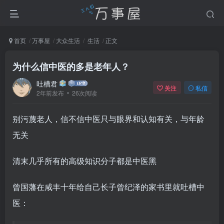
首页
万事屋
大众生活
生活
正文
为什么信中医的多是老年人？
吐槽君
关注
私信
2年前发布
26次阅读
别污蔑老人，信不信中医只与眼界和认知有关，与年龄
无关
清末几乎所有的高级知识分子都是中医黑
曾国藩在咸丰十年给自己长子曾纪泽的家书里就吐槽中
医：