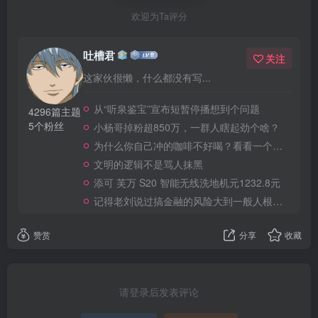
欢迎为Ta评分
吐槽君
关注
这家伙很懒，什么都没有写...
从“听泉鉴宝”宣布短暂停播想到个问题
4296篇主题
5个粉丝
小杨哥掉粉超850万，一群人瞎起劲个啥？
为什么你自己冲的咖啡不好喝？看看一个自媒体博主的分享
文明的逻辑不是骂人抹黑
添可 芙万 S20 智能无线洗地机元1232.8元
记得老刘说过搞金融的风险大到一般人根本承受不起
赞赏
分享
收藏
请登录后发表评论