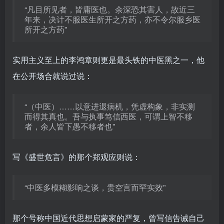
“凡目所见者，皆庸医也。余深恐其害人，故近三
年来，决计不服医生所开之方药，亦不令尔服乡医
所开之方药”
实用主义至上的李鸿章则更是最头铁的中医黑之一，他
在公开场合就说过说：
“（中医）……以意进退病机，凭虚构象，非实测
而得其真也。吾与执事笃信西医，可谓上智不移
者，余人皆下愚不移者也”
写《盛世危言》的那个郑观应则说：
“中医多模糊影响之谈，贵空言而罕实效”
那个号称中国近代思想启蒙家的严复，曾写信告诫自己