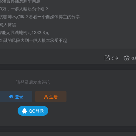
宣布短暂停播想到个问题
50万，一群人瞎起劲个啥？
的咖啡不好喝？看看一个自媒体博主的分享
骂人抹黑
 智能无线洗地机元1232.8元
金融的风险大到一般人根本承受不起
分享
收
请登录后发表评论
登录
注册
QQ登录