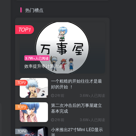
热门槽点
TOP1
3.7W+人已阅读
效率提升率计算方法！
一个粗糙的开始往往才是最
TOP2
好的开始 ！
2年前
3.6W+人已阅读
第二次冲击后的万事屋建立
TOP3
基本完成
2年前
3.6W+人已阅读
小米推出27寸Mini LED显示
TOP4
器