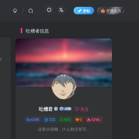
发帖
开通会员
吐槽者信息
0
吐槽君
关注
4296
723
653
5
42W+
这家伙很懒，什么都没有写...