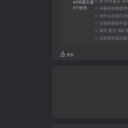
从“听泉鉴宝”
4296篇主题
5个粉丝
小杨哥掉粉超8
为什么你自己冲
文明的逻辑不是
添可 芙万 S20
记得老刘说过搞
赞赏