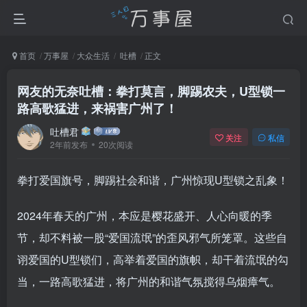
首页
万事屋
大众生活
吐槽
正文
网友的无奈吐槽：拳打莫言，脚踢农夫，U型锁一
路高歌猛进，来祸害广州了！
吐槽君
关注
私信
2年前发布
20次阅读
拳打爱国旗号，脚踢社会和谐，广州惊现U型锁之乱象！
2024年春天的广州，本应是樱花盛开、人心向暖的季
节，却不料被一股“爱国流氓”的歪风邪气所笼罩。这些自
诩爱国的U型锁们，高举着爱国的旗帜，却干着流氓的勾
当，一路高歌猛进，将广州的和谐气氛搅得乌烟瘴气。