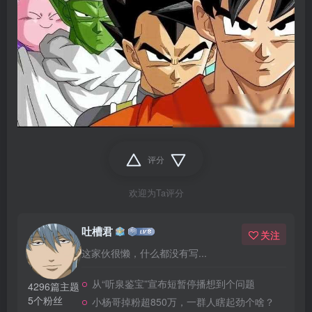
评分
欢迎为Ta评分
吐槽君
关注
这家伙很懒，什么都没有写...
从“听泉鉴宝”宣布短暂停播想到个问题
4296篇主题
5个粉丝
小杨哥掉粉超850万，一群人瞎起劲个啥？