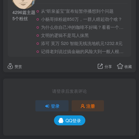
从“听泉鉴宝”宣布短暂停播想到个问题
4296篇主题
5个粉丝
小杨哥掉粉超850万，一群人瞎起劲个啥？
为什么你自己冲的咖啡不好喝？看看一个自媒体博主的分享
文明的逻辑不是骂人抹黑
添可 芙万 S20 智能无线洗地机元1232.8元
记得老刘说过搞金融的风险大到一般人根本承受不起
赞赏
分享
收藏
请登录后发表评论
登录
注册
QQ登录