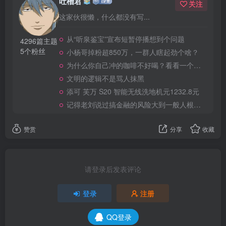
吐槽君
关注
这家伙很懒，什么都没有写...
从“听泉鉴宝”宣布短暂停播想到个问题
4296篇主题
5个粉丝
小杨哥掉粉超850万，一群人瞎起劲个啥？
为什么你自己冲的咖啡不好喝？看看一个自媒体博主的分享
文明的逻辑不是骂人抹黑
添可 芙万 S20 智能无线洗地机元1232.8元
记得老刘说过搞金融的风险大到一般人根本承受不起
赞赏
分享
收藏
请登录后发表评论
登录
注册
QQ登录