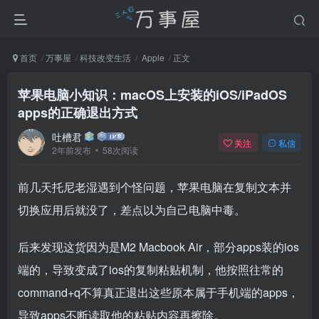
首页
万事屋
科技改变生活
Apple
正文
苹果电脑小知识：macOS上安装的iOS/iPadOS
apps的正确退出方式
吐槽君
关注
私信
2年前发布
58次阅读
前几天托尼老湿遇到个怪问题，苹果电脑在复制文本并
切换应用后就没了，差点以为自己电脑中毒。
后来发现这货因为是M2 Macbook Air，部分apps装的ios
端的，导致变成了ios的复制粘贴机制，他按照往常的
command+q不算真正退出这些原本属于手机端的apps，
导致apps不断读取他的粘贴内容再擦除。