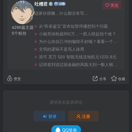
吐槽君
关注
这家伙很懒，什么都没有写...
从“听泉鉴宝”宣布短暂停播想到个问题
4296篇主题
5个粉丝
小杨哥掉粉超850万，一群人瞎起劲个啥？
为什么你自己冲的咖啡不好喝？看看一个自媒体博主的分享
文明的逻辑不是骂人抹黑
添可 芙万 S20 智能无线洗地机元1232.8元
记得老刘说过搞金融的风险大到一般人根本承受不起
赞赏
分享
收藏
请登录后发表评论
登录
注册
QQ登录