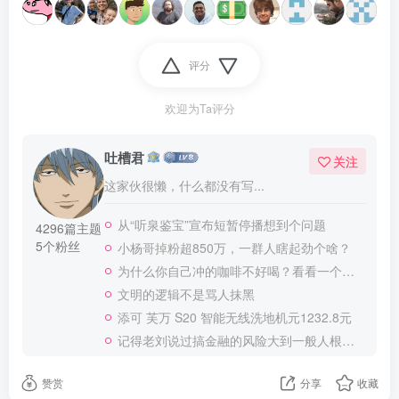
评分
欢迎为Ta评分
吐槽君
关注
这家伙很懒，什么都没有写...
从“听泉鉴宝”宣布短暂停播想到个问题
4296篇主题
5个粉丝
小杨哥掉粉超850万，一群人瞎起劲个啥？
为什么你自己冲的咖啡不好喝？看看一个自媒体博主的分享
文明的逻辑不是骂人抹黑
添可 芙万 S20 智能无线洗地机元1232.8元
记得老刘说过搞金融的风险大到一般人根本承受不起
赞赏
分享
收藏