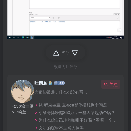
评分
欢迎为Ta评分
吐槽君
关注
这家伙很懒，什么都没有写...
从“听泉鉴宝”宣布短暂停播想到个问题
4296篇主题
5个粉丝
小杨哥掉粉超850万，一群人瞎起劲个啥？
为什么你自己冲的咖啡不好喝？看看一个自媒体博主的分享
文明的逻辑不是骂人抹黑