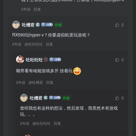
2年前
回复
吐槽君
0
作者
RX590玩hyper-v？你要虚拟机里玩游戏？
2年前
@
吐吐吐吐
回复
吐吐吐吐
0
顺带看有啥能游戏多开 挂着玩
2年前
@
吐槽君
回复
吐槽君
0
作者
曾经我也有这样的想法，然后发现，我竟然木有游戏
玩。。。
2年前
@
吐吐吐吐
回复