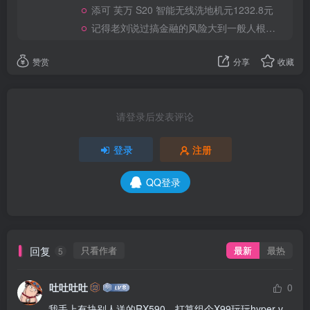
添可 芙万 S20 智能无线洗地机元1232.8元
记得老刘说过搞金融的风险大到一般人根本承受不起
赞赏
分享
收藏
请登录后发表评论
登录
注册
QQ登录
回复
只看作者
最新
最热
5
吐吐吐吐
0
我手上有块别人送的RX590，打算组个X99玩玩hyper-v