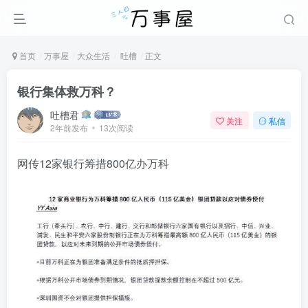
首页
万事屋
大众生活
吐槽
正文
银行集体救万科？
吐槽君
关注
私信
2年前发布
13次阅读
网传12家银行筹措800亿办万科