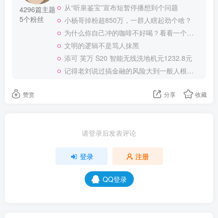
从“听泉鉴宝”宣布短暂停播想到个问题
4296篇主题
5个粉丝
小杨哥掉粉超850万，一群人瞎起劲个啥？
为什么你自己冲的咖啡不好喝？看看一个自媒体博主的分享
文明的逻辑不是骂人抹黑
添可 芙万 S20 智能无线洗地机元1232.8元
记得老刘说过搞金融的风险大到一般人根本承受不起
赞赏
分享
收藏
请登录后发表评论
登录
注册
QQ登录