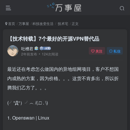
首页
万事屋
科技改变生活
技术宅
正文
【技术转载】7个最好的开源VPN替代品
吐槽君
关注
私信
2年前发布
124次阅读
最近还在考虑怎么做国内的异地组网项目，客户不想国
内成熟的方案，因为价格。。。这货不肯多出，所以折
腾我们乙方了。。。
(╯°Д°）╯︵ /(.□ . \)
1. Openswan | Linux