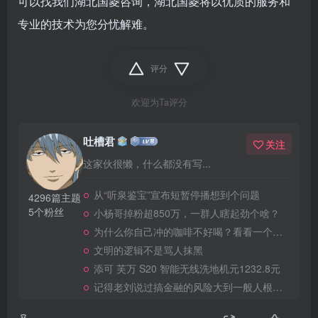
可以找我们湖北国菱咨询，湖北国菱将以优质的服务和
专业的技术为您分忧解难。
评分
欢迎为Ta评分
吐槽君
关注
这家伙很懒，什么都没有写...
从“听泉鉴宝”宣布短暂停播想到个问题
4296篇主题
5个粉丝
小杨哥掉粉超850万，一群人瞎起劲个啥？
为什么你自己冲的咖啡不好喝？看看一个自媒体博主的分享
文明的逻辑不是骂人抹黑
添可 芙万 S20 智能无线洗地机元1232.8元
记得老刘说过搞金融的风险大到一般人根本承受不起