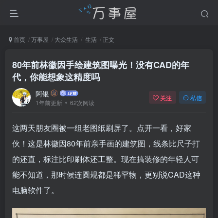
首页
万事屋
大众生活
生活
正文
80年前林徽因手绘建筑图曝光！没有CAD的年
代，你能想象这精度吗
阿银
关注
私信
1年前更新
62次阅读
这两天朋友圈被一组老图纸刷屏了。点开一看，好家
伙！这是林徽因80年前亲手画的建筑图，线条比尺子打
的还直，标注比印刷体还工整。现在搞装修的年轻人可
能不知道，那时候连圆规都是稀罕物，更别说CAD这种
电脑软件了。