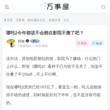
首页
万事屋
娱乐腐坏生活
影视分享
正文
哪吒2今年都该不会赖在影院不撤了吧？
阿银
关注
私信
1年前发布
43次阅读
没办法，其他电影都拉的很，影院为了赚钱，什么热门
上什么，即使《哪吒2》看样子已与饺子无关了，但架不
住叠了不少buff，不上不行啊。
现在哪吒2票房已经157亿了，要是五一档，吒儿还能保
持不错的成绩，到时候延长到下半年，也不是没有可能
的。