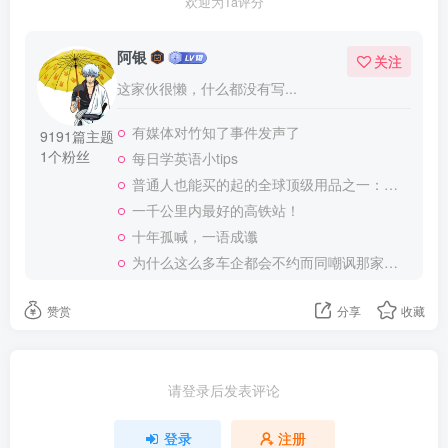
欢迎为Ta评分
阿银
关注
这家伙很懒，什么都没有写...
有媒体对竹知了事件发声了
9191篇主题
1个粉丝
每日学英语小tips
普通人也能买的起的全球顶级用品之一：WD-40润滑除锈剂！
一千公里内最好的高铁站！
十年孤喊，一语成谶
为什么这么多车企都会不约而同嘲讽那家说不得的车企？
赞赏
分享
收藏
请登录后发表评论
登录
注册