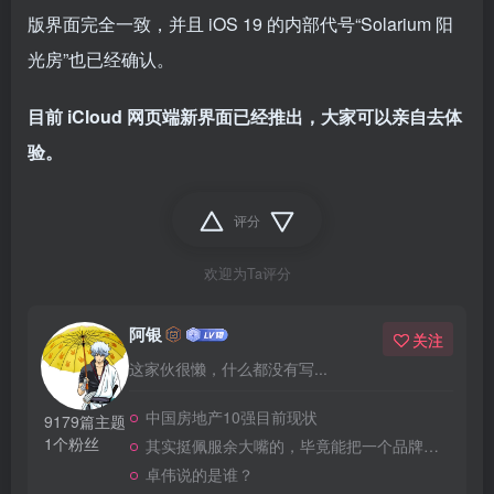
版界面完全一致，并且 iOS 19 的内部代号“Solarium 阳
光房”也已经确认。
目前 iCloud 网页端新界面已经推出，大家可以亲自去体
验。
评分
欢迎为Ta评分
阿银
关注
这家伙很懒，什么都没有写...
中国房地产10强目前现状
9179篇主题
1个粉丝
其实挺佩服余大嘴的，毕竟能把一个品牌做到全民嘲笑恶搞，真的不容易
卓伟说的是谁？