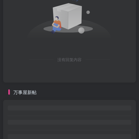
没有回复内容
万事屋新帖