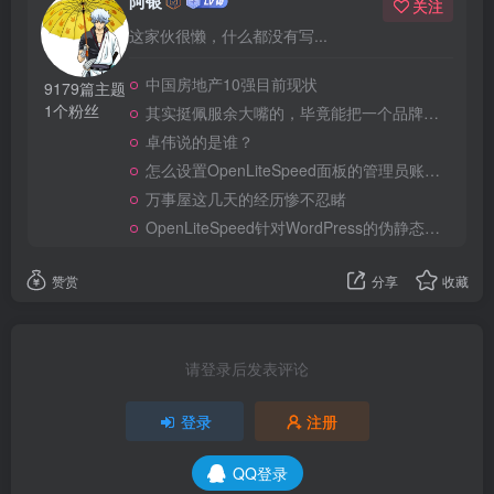
阿银
关注
这家伙很懒，什么都没有写...
中国房地产10强目前现状
9179篇主题
1个粉丝
其实挺佩服余大嘴的，毕竟能把一个品牌做到全民嘲笑恶搞，真的不容易
卓伟说的是谁？
怎么设置OpenLiteSpeed面板的管理员账号和密码？
万事屋这几天的经历惨不忍睹
OpenLiteSpeed针对WordPress的伪静态及安全规则
赞赏
分享
收藏
请登录后发表评论
登录
注册
QQ登录