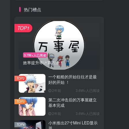
热门槽点
TOP1
3.7W+人已阅读
效率提升率计算方法！
一个粗糙的开始往往才是最
TOP2
好的开始 ！
2年前
3.6W+人已阅读
第二次冲击后的万事屋建立
TOP3
基本完成
2年前
3.6W+人已阅读
小米推出27寸Mini LED显示
TOP4
器