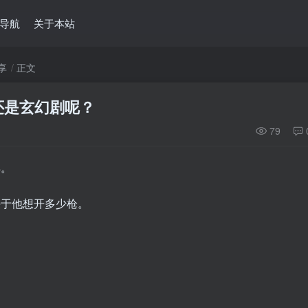
导航
关于本站
享
正文
还是玄幻剧呢？
79
洋。
决于他想开多少枪。