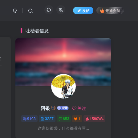
发帖
开通会员
吐槽者信息
0
阿银
关注
9193
3227
653
1
1580W+
这家伙很懒，什么都没有写...