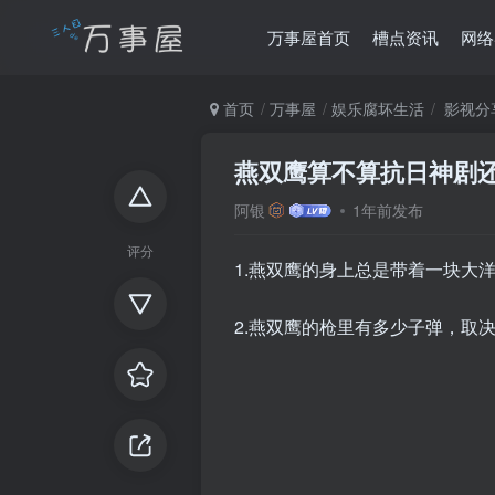
万事屋首页
槽点资讯
网络
首页
万事屋
娱乐腐坏生活
影视分
燕双鹰算不算抗日神剧
阿银
1年前发布
评分
1.燕双鹰的身上总是带着一块大
2.燕双鹰的枪里有多少子弹，取