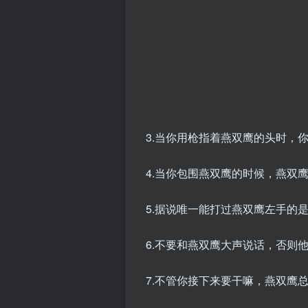
3.当你用枪指着燕双鹰的头时，
4.当你包围燕双鹰的时候，燕双
5.据说唯一能打过燕双鹰左手的
6.不要和燕双鹰大声说话，否则
7.不管你接下来要干嘛，燕双鹰