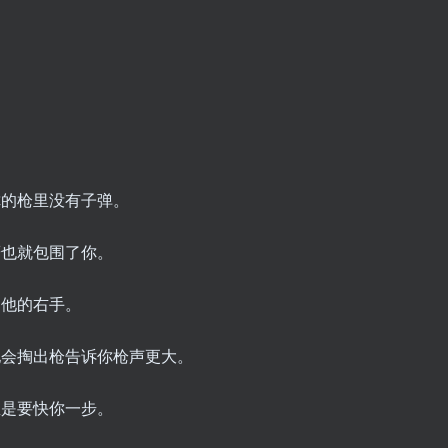
你的枪里没有子弹。
鹰也就包围了你。
是他的右手。
他会掏出枪告诉你枪声更大。
总是要快你一步。