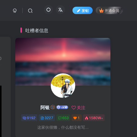
发帖
开通会员
吐槽者信息
0
阿银
关注
9192
3227
653
1
1580W+
这家伙很懒，什么都没有写...