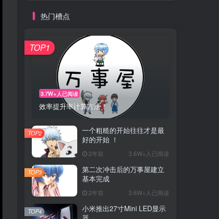
热门槽点
TOP1
3.7W+人已阅读
效率提升率计算方法！
一个粗糙的开始往往才是最
TOP2
好的开始 ！
2年前
3.6W+人已阅读
第二次冲击后的万事屋建立
TOP3
基本完成
2年前
3.6W+人已阅读
小米推出27寸Mini LED显示
TOP4
器