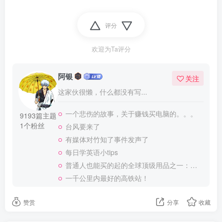
评分
欢迎为Ta评分
阿银
关注
这家伙很懒，什么都没有写...
一个悲伤的故事，关于赚钱买电脑的。。。
9193篇主题
1个粉丝
台风要来了
有媒体对竹知了事件发声了
每日学英语小tips
普通人也能买的起的全球顶级用品之一：WD-40润滑除锈剂！
一千公里内最好的高铁站！
赞赏
分享
收藏