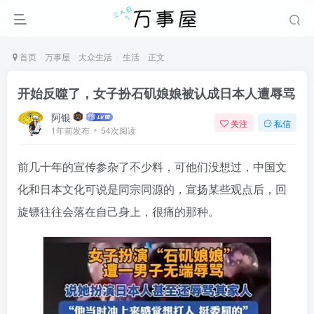
首页
万事屋
大众生活
生活
正文
开始反噬了，女子扮石矶娘娘被认成日本人遭辱骂
阿银
关注
私信
1年前发布
54次阅读
前几十年的宣传参杂了不少料，可他们没想过，中国文
化和日本文化可说是同宗同源的，宣扬某些观点后，回
旋镖往往会落在自己身上，很痛的那种。