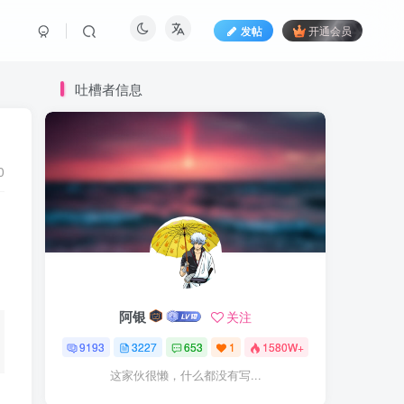
发帖
开通会员
吐槽者信息
0
阿银
关注
9193
3227
653
1
1580W+
这家伙很懒，什么都没有写...