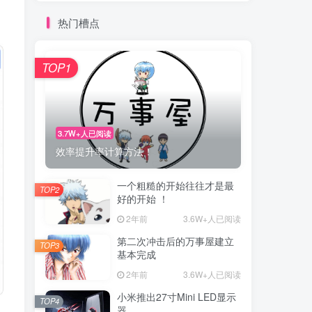
热门槽点
TOP1
3.7W+人已阅读
效率提升率计算方法！
一个粗糙的开始往往才是最
TOP2
好的开始 ！
2年前
3.6W+人已阅读
第二次冲击后的万事屋建立
TOP3
基本完成
2年前
3.6W+人已阅读
小米推出27寸Mini LED显示
TOP4
器