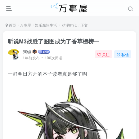
首页
万事屋
娱乐腐坏生活
动漫时代
正文
听说M3战胜了图图成为了香草榜榜一
阿银
关注
私信
1年前发布
100次阅读
一群明日方舟的本子读者真是够了啊