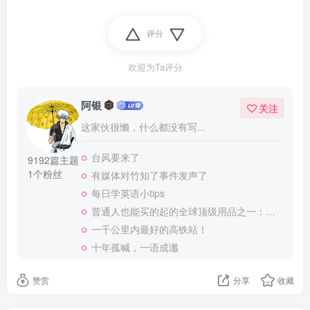
评分
欢迎为Ta评分
阿银
关注
这家伙很懒，什么都没有写...
台风要来了
9192篇主题
1个粉丝
有媒体对竹知了事件发声了
每日学英语小tips
普通人也能买的起的全球顶级用品之一：WD-40润滑除锈剂！
一千公里内最好的高铁站！
十年孤喊，一语成谶
赞赏
分享
收藏