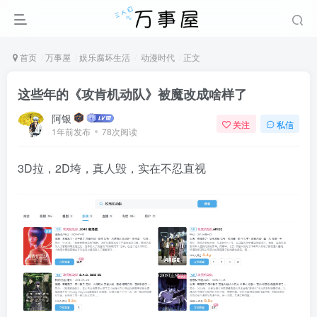
首页
万事屋
娱乐腐坏生活
动漫时代
正文
这些年的《攻肯机动队》被魔改成啥样了
阿银
关注
私信
1年前发布
78次阅读
3D拉，2D垮，真人毁，实在不忍直视