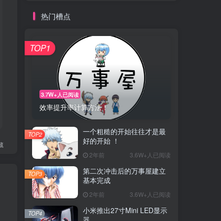
热门槽点
TOP1
3.7W+人已阅读
效率提升率计算方法！
一个粗糙的开始往往才是最
TOP2
好的开始 ！
藏
2年前
3.6W+人已阅读
第二次冲击后的万事屋建立
TOP3
基本完成
2年前
3.6W+人已阅读
小米推出27寸Mini LED显示
TOP4
器