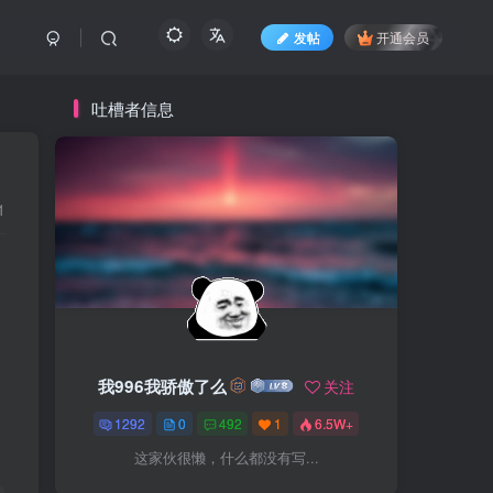
发帖
开通会员
吐槽者信息
1
我996我骄傲了么
关注
1292
0
492
1
6.5W+
这家伙很懒，什么都没有写...