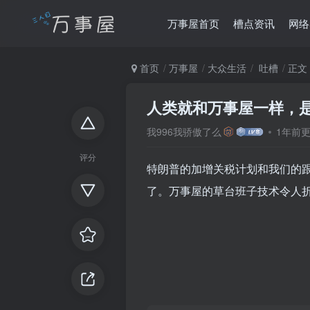
万事屋首页
槽点资讯
网络
首页
万事屋
大众生活
吐槽
正文
人类就和万事屋一样，
我996我骄傲了么
1年前
评分
特朗普的加增关税计划和我们的
了。万事屋的草台班子技术令人