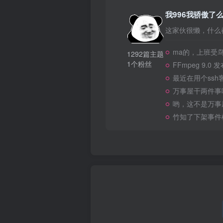
我996我骄傲了
这家伙很懒，什么都
ma的，上班受
1292篇主题
1个粉丝
FFmpeg 9.0 
最近在用个ssh
万事屋干两件事
哟，这不是万事
竹知了下架事件