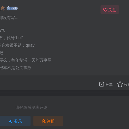
么
关注
没有写...
鸟气
发布，代号“Lei”
客户端很不错：quay
吧
屋么，每年复活一天的万事屋
根本不是公关事故
分享
收
请登录后发表评论
登录
注册