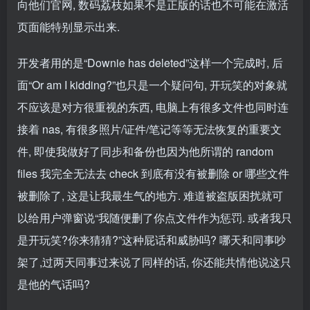
向他们官网, 数码荔枝如果不是正版的话也不可能在激活
页面能特别显示出来.
开发者用的是“Downie has deleted”这样一个完成时, 后
面“Or am I kidding?”也只是一个疑问句, 开玩笑的对象就
不应该是对方很重视的东西, 电脑上有很多文件也同时连
接着 nas, 有很多照片/证件/笔记等等无法恢复的重要文
件, 即使我做好了同步和备份也因为他所谓的 random
files 我完全无法去 check 到底有没有被删除 or 哪些文件
被删除了, 这是让我最生气的地方. 难道被盗版困扰就可
以给用户弹窗说“我随便删了你点文件作为惩罚. 或者我只
是开玩笑?你来猜猜?”这种屁话和威胁吗? 哪天和同事吵
架了,过两天同事过来说了同样的话, 你还能共情他说这只
是他的气话吗?