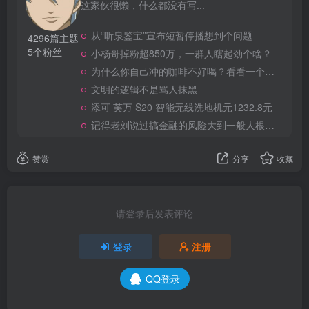
这家伙很懒，什么都没有写...
从“听泉鉴宝”宣布短暂停播想到个问题
4296篇主题
5个粉丝
小杨哥掉粉超850万，一群人瞎起劲个啥？
为什么你自己冲的咖啡不好喝？看看一个自媒体博主的分享
文明的逻辑不是骂人抹黑
添可 芙万 S20 智能无线洗地机元1232.8元
记得老刘说过搞金融的风险大到一般人根本承受不起
赞赏
分享
收藏
请登录后发表评论
登录
注册
QQ登录