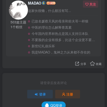
MADAO
关注
这家伙很懒，什么都没有写...
已故名媛蔡天凤的母亲和前夫哥一样狠
503篇主题
1个粉丝
中医的理论怎么解释青蒿素
今年国内世界杯热点是国人支持日本队
不要脸的企业有很多，比这个企业更不要脸的，应该就没有了
新世纪礼崩乐坏
我是MADAO，鬼神之力从来都不存在的
分享
收藏
请登录后发表评论
登录
注册
QQ登录