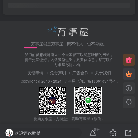
万事屋就是万事屋，既不伟大，也不卑微。
我们的梦想就是建立一个大家都可以随意吐槽的网站，
善于交流也好，内敛孤僻也罢，只要你愿意，都可以在
万事屋尽情吐槽。
友链申请
免责声明
广告合作
关于我们
Copyright © 2010 - 2024 ·
万事屋
·
沪ICP备16001031号-1
.
赞助万事屋（微信）
赞助万事屋（支付宝）
评分
欢迎评论吐槽