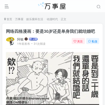
首页
万事屋
娱乐腐坏生活
动漫时代
正文
网络四格漫画：要是30岁还是单身我们就结婚吧
阿银
关注
私信
1年前发布
31次阅读