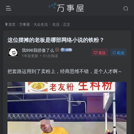
首页
万事屋
大众生活
生活
正文
这位摆摊的老板是哪部网络小说的铁粉？
我996我骄傲了么
关注
私信
1年前更新
51次阅读
把套路运用到了卖粉上，经商思维不错，是个人才啊～