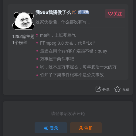
我996我骄傲了么
关注
这家伙很懒，什么都没有写...
ma的，上班受鸟气
1292篇主题
1个粉丝
FFmpeg 9.0 发布，代号“Lei”
最近在用个ssh客户端很不错：quay
万事屋干两件事吧
哟，这不是万事屋么，每年复活一天的万事屋
竹知了下架事件根本不是公关事故
分享
收藏
请登录后发表评论
登录
注册