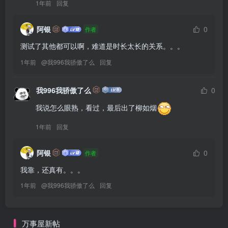
1年前
回复
阿银
0
作者
测试了其他都可以啊，难道是时长太长的关系。。。
1年前
@
我996我骄傲了么
回复
我996我骄傲了么
0
我说怎么眼熟，看过，最后出了柳如烟
1年前
回复
阿银
0
作者
我靠，还真有。。。
1年前
@
我996我骄傲了么
回复
万事屋新帖