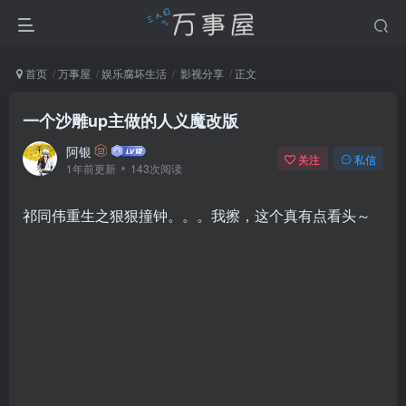
首页
万事屋
娱乐腐坏生活
影视分享
正文
一个沙雕up主做的人义魔改版
阿银
关注
私信
1年前更新
143次阅读
祁同伟重生之狠狠撞钟。。。我擦，这个真有点看头～