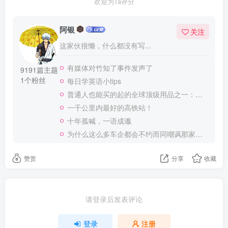
欢迎为Ta评分
阿银
关注
这家伙很懒，什么都没有写...
有媒体对竹知了事件发声了
9191篇主题
1个粉丝
每日学英语小tips
普通人也能买的起的全球顶级用品之一：WD-40润滑除锈剂！
一千公里内最好的高铁站！
十年孤喊，一语成谶
为什么这么多车企都会不约而同嘲讽那家说不得的车企？
赞赏
分享
收藏
请登录后发表评论
登录
注册