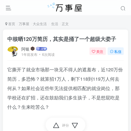
首页
万事屋
大众生活
生活
正文
中核晒120万简历，其实是捅了一个超级大娄子
阿银
关注
私信
1年前发布
6次阅读
它撕开了就业市场那一块见不得人的遮羞布，近120万份
简历，多恐怖？就算招1万人，剩下118到119万人何去
何从？如果社会近些年无法提供相匹配的就业岗位，那
学校还在扩招，还在鼓励我们多生孩子，不是想屁吃是
什么？生来吃苦么？
评分