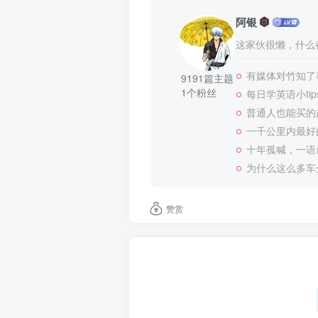
阿银
这家伙很懒，什么都
有媒体对竹知了
9191篇主题
1个粉丝
每日学英语小tip
普通人也能买的
一千公里内最好
十年孤喊，一语
为什么这么多车
赞赏