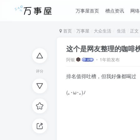
万事屋首页
槽点资讯
网络
首页
万事屋
大众生活
生活
正文
这个是网友整理的咖啡
阿银
1年前发布
评分
排名值得吐槽，但我好像都喝过
(｡･ω･｡)ﾉ