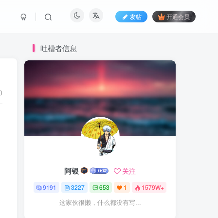
发帖
开通会员
吐槽者信息
0
阿银
关注
9191
3227
653
1
1579W+
这家伙很懒，什么都没有写...