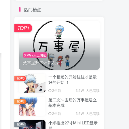
热门槽点
TOP1
3.7W+人已阅读
效率提升率计算方法！
一个粗糙的开始往往才是最
TOP2
好的开始 ！
2年前
3.6W+人已阅读
第二次冲击后的万事屋建立
TOP3
基本完成
2年前
3.6W+人已阅读
小米推出27寸Mini LED显示
TOP4
器