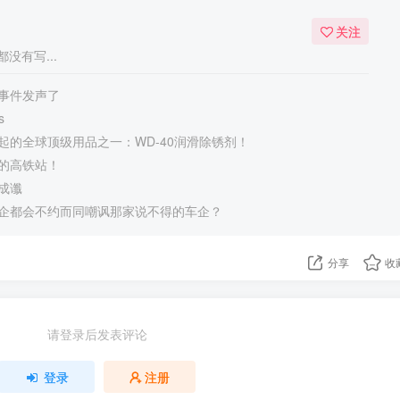
关注
没有写...
事件发声了
s
起的全球顶级用品之一：WD-40润滑除锈剂！
的高铁站！
成谶
企都会不约而同嘲讽那家说不得的车企？
分享
收
请登录后发表评论
登录
注册