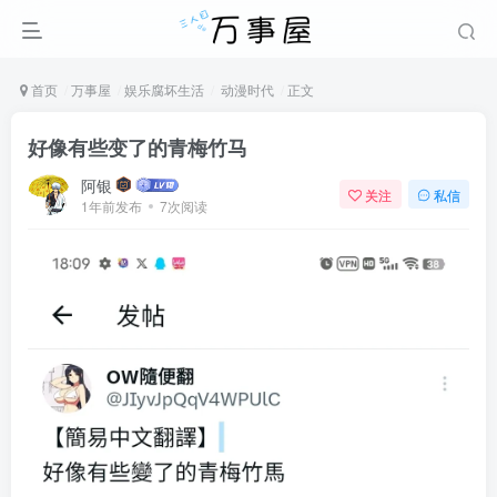
首页
万事屋
娱乐腐坏生活
动漫时代
正文
好像有些变了的青梅竹马
阿银
关注
私信
1年前发布
7次阅读