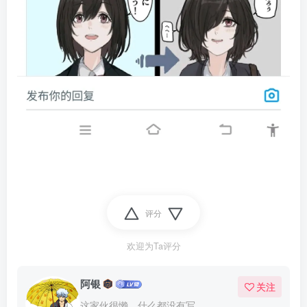
评分
欢迎为Ta评分
阿银
关注
这家伙很懒，什么都没有写...