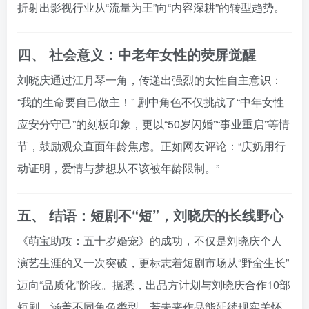
折射出影视行业从“流量为王”向“内容深耕”的转型趋势。
四、
社会意义：中老年女性的荧屏觉醒
刘晓庆通过江月琴一角，传递出强烈的女性自主意识：
“我的生命要自己做主！” 剧中角色不仅挑战了“中年女性
应安分守己”的刻板印象，更以“50岁闪婚”“事业重启”等情
节，鼓励观众直面年龄焦虑。正如网友评论：“庆奶用行
动证明，爱情与梦想从不该被年龄限制。”
五、
结语：短剧不“短”，刘晓庆的长线野心
《萌宝助攻：五十岁婚宠》的成功，不仅是刘晓庆个人
演艺生涯的又一次突破，更标志着短剧市场从“野蛮生长”
迈向“品质化”阶段。据悉，出品方计划与刘晓庆合作10部
短剧，涵盖不同角色类型。若未来作品能延续现实关怀