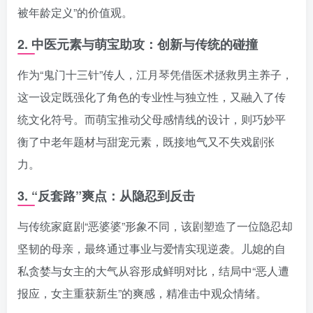
被年龄定义”的价值观。
2.
中医元素与萌宝助攻：创新与传统的碰撞
作为“鬼门十三针”传人，江月琴凭借医术拯救男主养子，
这一设定既强化了角色的专业性与独立性，又融入了传
统文化符号。而萌宝推动父母感情线的设计，则巧妙平
衡了中老年题材与甜宠元素，既接地气又不失戏剧张
力。
3.
“反套路”爽点：从隐忍到反击
与传统家庭剧“恶婆婆”形象不同，该剧塑造了一位隐忍却
坚韧的母亲，最终通过事业与爱情实现逆袭。儿媳的自
私贪婪与女主的大气从容形成鲜明对比，结局中“恶人遭
报应，女主重获新生”的爽感，精准击中观众情绪。