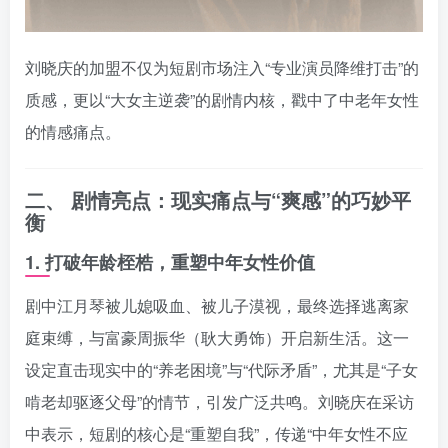
刘晓庆的加盟不仅为短剧市场注入“专业演员降维打击”的
质感，更以“大女主逆袭”的剧情内核，戳中了中老年女性
的情感痛点。
二、
剧情亮点：现实痛点与“爽感”的巧妙平
衡
1.
打破年龄桎梏，重塑中年女性价值
剧中江月琴被儿媳吸血、被儿子漠视，最终选择逃离家
庭束缚，与富豪周振华（耿大勇饰）开启新生活。这一
设定直击现实中的“养老困境”与“代际矛盾”，尤其是“子女
啃老却驱逐父母”的情节，引发广泛共鸣。刘晓庆在采访
中表示，短剧的核心是“重塑自我”，传递“中年女性不应