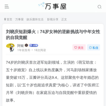
首页
万事屋
娱乐腐坏生活
影视分享
正文
刘晓庆短剧爆火：74岁女神的逆龄挑战与中年女性
的自我觉醒
阿银
关注
私信
1年前发布
18次阅读
74岁的刘晓庆首次进军短剧领域，主演的《萌宝助攻：
五十岁婚宠》自上线以来热度飙升，河马剧场独家播放
量突破15万，豆瓣评分高达9.4。这部聚焦中老年婚恋的
短剧，以“五十岁也能追求真爱”为核心，讲述了中医师江
月琴（刘晓庆饰）在家庭压迫与自我觉醒中重获爱情的
故事。