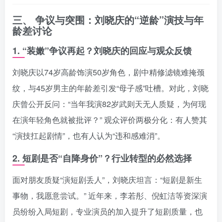
三、
争议与突围：刘晓庆的“逆龄”演技与年
龄差讨论
1.
“装嫩”争议再起？刘晓庆的回应与观众反馈
刘晓庆以74岁高龄饰演50岁角色，剧中精修滤镜难掩颈
纹，与45岁男主的年龄差引发“母子感”吐槽。对此，刘晓
庆曾公开反问：“当年我演82岁武则天无人质疑，为何现
在演年轻角色就被批评？” 观众评价两极分化：有人赞其
“演技扛起剧情”，也有人认为“违和感难消”。
2.
短剧是否“自降身价”？行业转型的必然选择
面对朋友质疑“演短剧丢人”，刘晓庆坦言：“短剧是新生
事物，我愿意尝试。” 近年来，李若彤、倪虹洁等资深演
员纷纷入局短剧，专业演员的加入提升了短剧质量，也