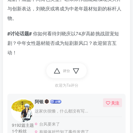
与创新表达，刘晓庆或将成为中老年题材短剧的标杆人
物。
#讨论话题#
你如何看待刘晓庆以74岁高龄挑战甜宠短
剧？中年女性题材能否成为短剧新风口？欢迎留言互
动！
评分
欢迎为Ta评分
阿银
关注
这家伙很懒，什么都没有写...
台风要来了
9192篇主题
1个粉丝
有媒体对竹知了事件发声了