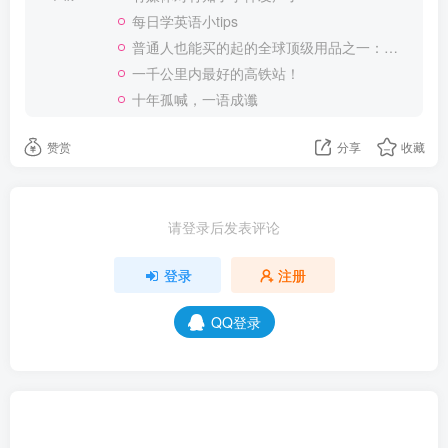
每日学英语小tips
普通人也能买的起的全球顶级用品之一：WD-40润滑除锈剂！
一千公里内最好的高铁站！
十年孤喊，一语成谶
赞赏
分享
收藏
请登录后发表评论
登录
注册
QQ登录