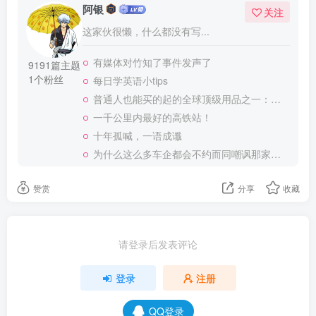
阿银
关注
这家伙很懒，什么都没有写...
有媒体对竹知了事件发声了
9191篇主题
1个粉丝
每日学英语小tips
普通人也能买的起的全球顶级用品之一：WD-40润滑除锈剂！
一千公里内最好的高铁站！
十年孤喊，一语成谶
为什么这么多车企都会不约而同嘲讽那家说不得的车企？
赞赏
分享
收藏
请登录后发表评论
登录
注册
QQ登录