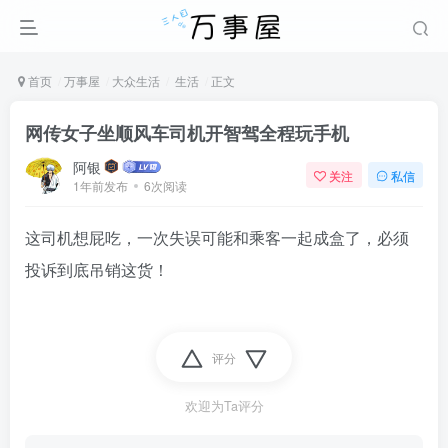
首页
万事屋
大众生活
生活
正文
网传女子坐顺风车司机开智驾全程玩手机
阿银
关注
私信
1年前发布
6次阅读
这司机想屁吃，一次失误可能和乘客一起成盒了，必须
投诉到底吊销这货！
评分
欢迎为Ta评分