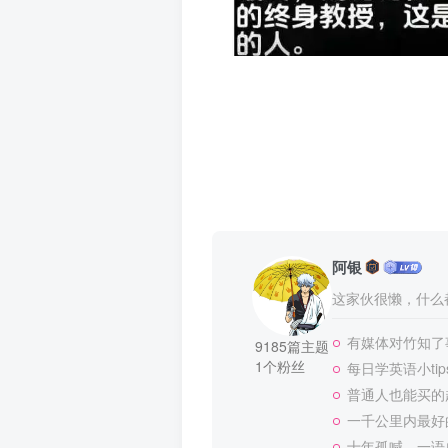
阿银
这家伙很懒，什么都
有媒体对竹知了
9185篇主题
1个粉丝
每日学英语小tip
普通人也能买的
一千公里内最好
十年孤喊，一语