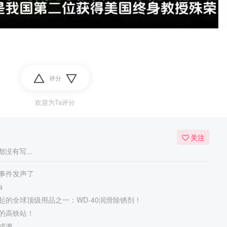
评分
欢迎为Ta评分
关注
没有写...
事件发声了
s
起的全球顶级用品之一：WD-40润滑除锈剂！
的高铁站！
成谶