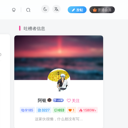
发帖
开通会员
吐槽者信息
0
阿银
关注
9185
3227
653
1
1580W+
这家伙很懒，什么都没有写...