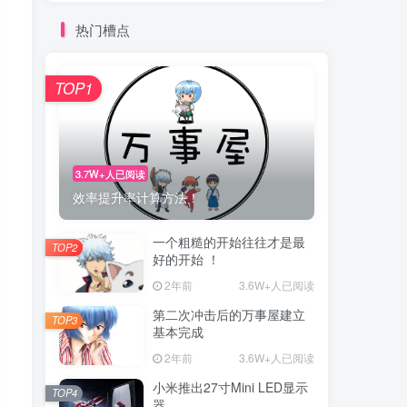
热门槽点
TOP1
3.7W+人已阅读
效率提升率计算方法！
一个粗糙的开始往往才是最
TOP2
好的开始 ！
2年前
3.6W+人已阅读
第二次冲击后的万事屋建立
TOP3
基本完成
2年前
3.6W+人已阅读
小米推出27寸Mini LED显示
TOP4
器