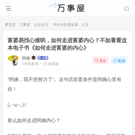
首页
万事屋
大众生活
书中自有黄金屋
正文
富婆易找心难哄，如何走进富婆内心？不如看看这
本电子书《如何走进富婆的内心》
阿银
关注
私信
1年前发布
31次阅读
“阿姨，我不想努力了”。这句话前置条件是阿姨心里有
你！
(｡･ω･｡)ﾉ
那么如何走进阿姨内心？