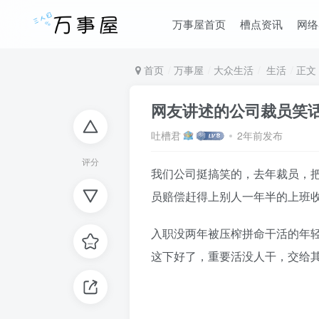
万事屋首页
槽点资讯
网络
首页
万事屋
大众生活
生活
正文
网友讲述的公司裁员笑
吐槽君
2年前发布
评分
我们公司挺搞笑的，去年裁员，
员赔偿赶得上别人一年半的上班
入职没两年被压榨拼命干活的年
这下好了，重要活没人干，交给