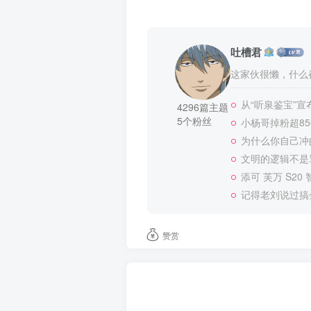
吐槽君
这家伙很懒，什么都
从“听泉鉴宝”
4296篇主题
5个粉丝
小杨哥掉粉超8
为什么你自己冲
文明的逻辑不是
添可 芙万 S20
记得老刘说过搞
赞赏