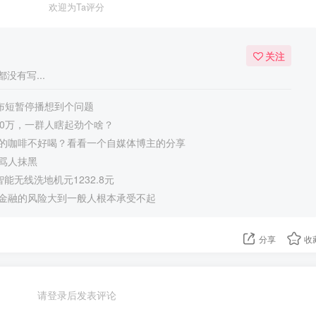
欢迎为Ta评分
关注
没有写...
宣布短暂停播想到个问题
50万，一群人瞎起劲个啥？
的咖啡不好喝？看看一个自媒体博主的分享
骂人抹黑
 智能无线洗地机元1232.8元
金融的风险大到一般人根本承受不起
分享
收
请登录后发表评论