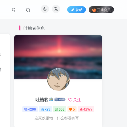
发帖
开通会员
吐槽者信息
0
裁
。
吐槽君
关注
4296
723
653
5
42W+
这家伙很懒，什么都没有写...