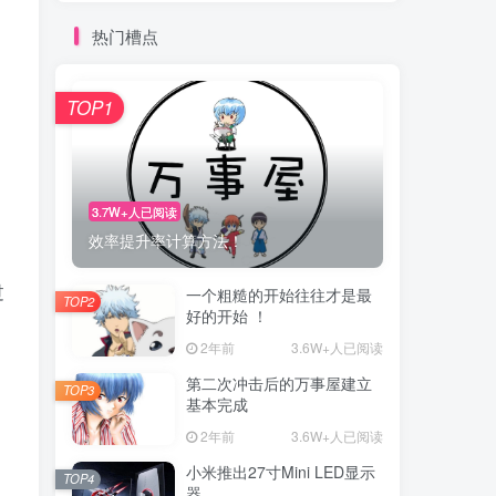
热门槽点
TOP1
3.7W+人已阅读
效率提升率计算方法！
过
一个粗糙的开始往往才是最
TOP2
好的开始 ！
2年前
3.6W+人已阅读
第二次冲击后的万事屋建立
TOP3
基本完成
2年前
3.6W+人已阅读
小米推出27寸Mini LED显示
TOP4
器