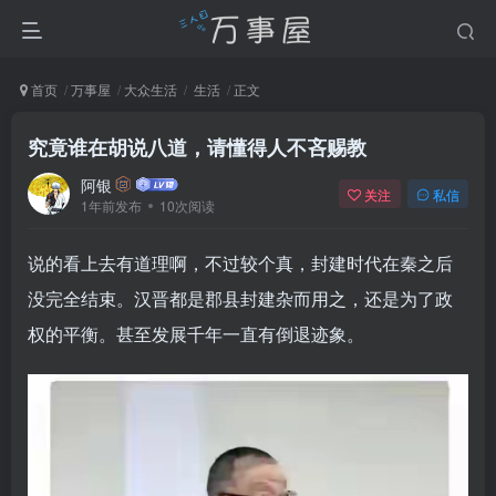
首页
万事屋
大众生活
生活
正文
究竟谁在胡说八道，请懂得人不吝赐教
阿银
关注
私信
1年前发布
10次阅读
说的看上去有道理啊，不过较个真，封建时代在秦之后
没完全结束。汉晋都是郡县封建杂而用之，还是为了政
权的平衡。甚至发展千年一直有倒退迹象。