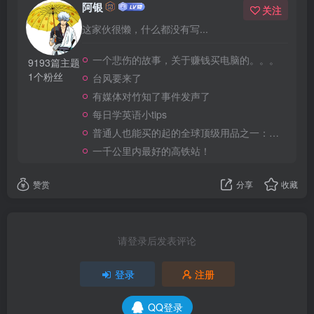
阿银
关注
这家伙很懒，什么都没有写...
一个悲伤的故事，关于赚钱买电脑的。。。
9193篇主题
1个粉丝
台风要来了
有媒体对竹知了事件发声了
每日学英语小tips
普通人也能买的起的全球顶级用品之一：WD-40润滑除锈剂！
一千公里内最好的高铁站！
赞赏
分享
收藏
请登录后发表评论
登录
注册
QQ登录