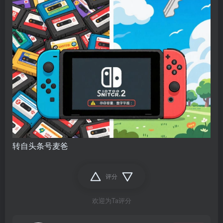
转自头条号麦爸
评分
欢迎为Ta评分