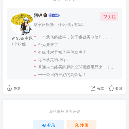
阿银
关注
这家伙很懒，什么都没有写...
一个悲伤的故事，关于赚钱买电脑的。。。
9193篇主题
1个粉丝
台风要来了
有媒体对竹知了事件发声了
每日学英语小tips
普通人也能买的起的全球顶级用品之一：WD-40润滑除锈剂！
一千公里内最好的高铁站！
赞赏
分享
收藏
请登录后发表评论
登录
注册