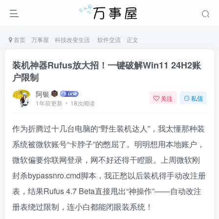
首页
万事屋
科技改变生活
软件交流
正文
装机神器Rufus放大招！一键破解Win11 24H2账
户限制
阿银
关注
私信
1年前更新
18次阅读
作为折腾过十几台电脑的“野生装机达人”，我太懂那种装
系统被微软账号“卡脖子”的憋屈了。明明想用本地账户，
微软偏要你联网登录，网不好还得干瞪眼。上周微软刚
封杀bypassnro.cmd脚本，我正愁以后装机得手动改注册
表，结果Rufus 4.7 Beta直接甩出“神操作”——自动改注
册表绕过限制，连小白都能闭眼装系统！