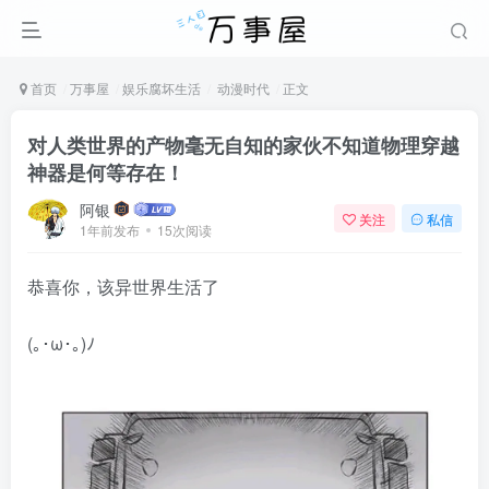
首页
万事屋
娱乐腐坏生活
动漫时代
正文
对人类世界的产物毫无自知的家伙不知道物理穿越
神器是何等存在！
阿银
关注
私信
1年前发布
15次阅读
恭喜你，该异世界生活了
(｡･ω･｡)ﾉ