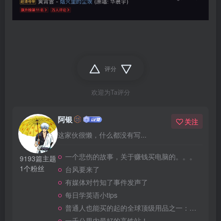
评分
欢迎为Ta评分
阿银
关注
这家伙很懒，什么都没有写...
一个悲伤的故事，关于赚钱买电脑的。。。
9193篇主题
1个粉丝
台风要来了
有媒体对竹知了事件发声了
每日学英语小tips
普通人也能买的起的全球顶级用品之一：WD-40润滑除锈剂！
一千公里内最好的高铁站！