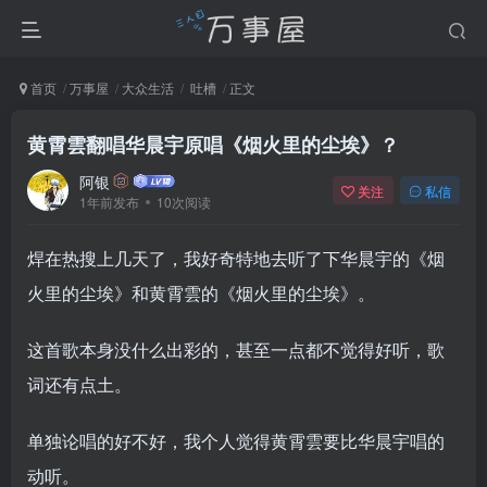
首页
万事屋
大众生活
吐槽
正文
黄霄雲翻唱华晨宇原唱《烟火里的尘埃》？
阿银
关注
私信
1年前发布
10次阅读
焊在热搜上几天了，我好奇特地去听了下华晨宇的《烟
火里的尘埃》和黄霄雲的《烟火里的尘埃》。
这首歌本身没什么出彩的，甚至一点都不觉得好听，歌
词还有点土。
单独论唱的好不好，我个人觉得黄霄雲要比华晨宇唱的
动听。