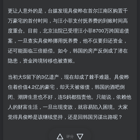
更让人意外的是，台媒发现具俊晔在首尔江南区购置千
万豪宅的首付时间，与汪小菲支付抚养费的到账时间高
度重合。目前，北京法院已受理汪小菲8700万跨国追债
案，一旦查实具俊晔挪用抚养费，他不仅要归还资金，
还可能面临三倍赔偿。如今，韩国的房产反倒成了潜在
隐患，资金跨境转移也被查账。
当初大S留下的3亿遗产，现在却成了棘手难题。具俊晔
住着价值4.2亿的豪宅，却天天被催债，韩国的酒吧倒
闭、潮牌生意也不好，连S妈都指责他。只能说，依赖他
人的财富生活，一旦出现变故，就容易陷入困境。大家
觉得具俊晔是该继续坚持，还是回韩国另谋出路呢？
评分