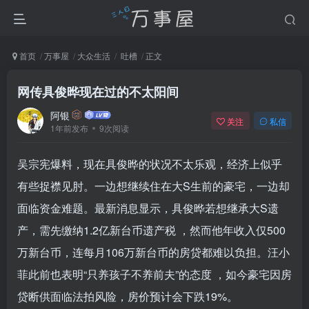
首页
万事屋
大众生活
吐槽
正文
网传具俊晔现在过的不太阳间
阿银
关注
私信
1年前发布
9次阅读
吴宗宪爆料，现在具俊晔的状况不太乐观，经济上似乎
有些捉襟见肘。一边想继续住在大S生前的豪宅，一边却
面临资金难题。最新消息显示，具俊晔若想继承大S遗
产，需先缴纳1.2亿新台币遗产税 ，然而他年收入仅500
万新台币，连每月106万新台币的房贷都难以负担。汪小
菲此前也表明“只养孩子不养前夫”的态度 ，如今豪宅因房
贷断供面临法拍风险，房价预计会下跌19%。