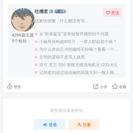
吐槽君
关注
这家伙很懒，什么都没有写...
从“听泉鉴宝”宣布短暂停播想到个问题
4296篇主题
5个粉丝
小杨哥掉粉超850万，一群人瞎起劲个啥？
为什么你自己冲的咖啡不好喝？看看一个自媒体博主的分享
文明的逻辑不是骂人抹黑
添可 芙万 S20 智能无线洗地机元1232.8元
记得老刘说过搞金融的风险大到一般人根本承受不起
赞赏
分享
收藏
请登录后发表评论
登录
注册