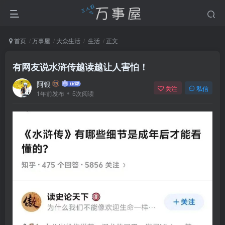
首页
万事屋
大众生活
生活
正文
有网友说水浒传越读越让人害怕！
阿银
关注
私信
1年前发布
5次阅读